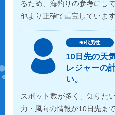
るため、海釣りの参考にし
他より正確で重宝していま
60代男性
10日先の天
レジャーの
い。
スポット数が多く、知りた
力・風向の情報が10日先ま