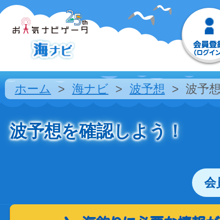
ホーム
海ナビ
波予想
波予
波予想を確認しよう！
会