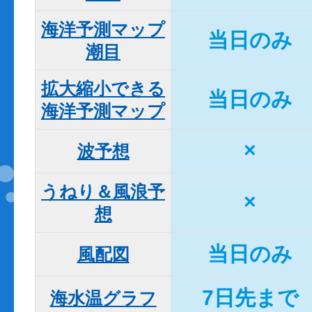
海洋予測マップ

当日のみ
潮目
拡大縮小できる

当日のみ
海洋予測マップ
×
波予想
うねり＆風浪予
×
想
当日のみ
風配図
7日先まで
海水温グラフ