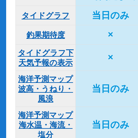
当日のみ
タイドグラフ
×
釣果期待度
タイドグラフ下

×
天気予報の表示
海洋予測マップ

当日のみ
波高・うねり・
風浪
海洋予測マップ

当日のみ
海水温・海流・
塩分