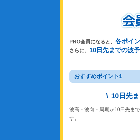
各ポイ
PRO会員になると、
10日先までの波
さらに、
おすすめポイント1
10日先
波高・波向・周期が10日先ま
す。