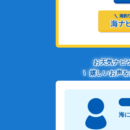
お天気ナビ
嬉しいお声を
海