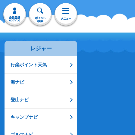
レジャー
行楽ポイント天気
海ナビ
登山ナビ
キャンプナビ
ゴルフナビ