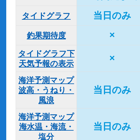
当日のみ
タイドグラフ
×
釣果期待度
タイドグラフ下

×
天気予報の表示
海洋予測マップ

当日のみ
波高・うねり・
風浪
海洋予測マップ

当日のみ
海水温・海流・
塩分