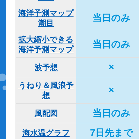
海洋予測マップ

当日のみ
潮目
拡大縮小できる

当日のみ
海洋予測マップ
×
波予想
うねり＆風浪予
×
想
当日のみ
風配図
7日先まで
海水温グラフ