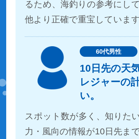
るため、海釣りの参考にし
他より正確で重宝していま
60代男性
10日先の天
レジャーの
い。
スポット数が多く、知りた
力・風向の情報が10日先ま