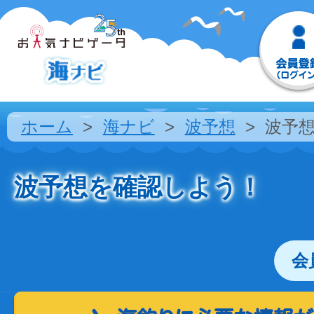
ホーム
海ナビ
波予想
波予
波予想を確認しよう！
会