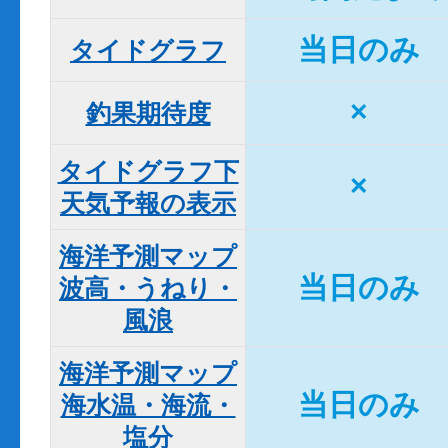
当日のみ
タイドグラフ
×
釣果期待度
タイドグラフ下

×
天気予報の表示
海洋予測マップ

当日のみ
波高・うねり・
風浪
海洋予測マップ

当日のみ
海水温・海流・
塩分