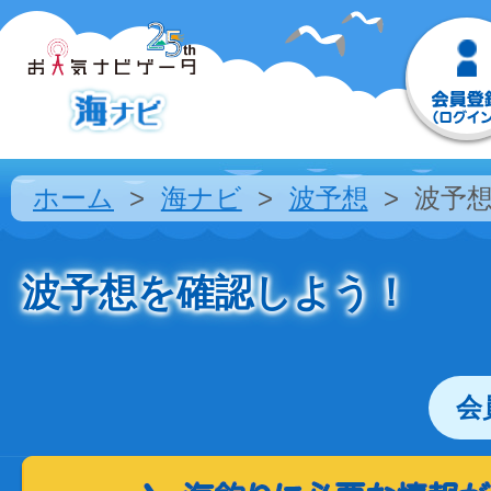
ホーム
海ナビ
波予想
波予
波予想を確認しよう！
会