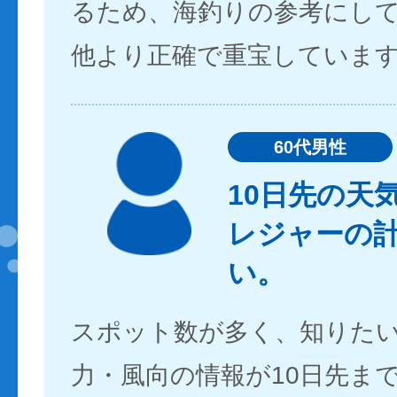
るため、海釣りの参考にし
他より正確で重宝していま
60代男性
10日先の天
レジャーの
い。
スポット数が多く、知りた
力・風向の情報が10日先ま