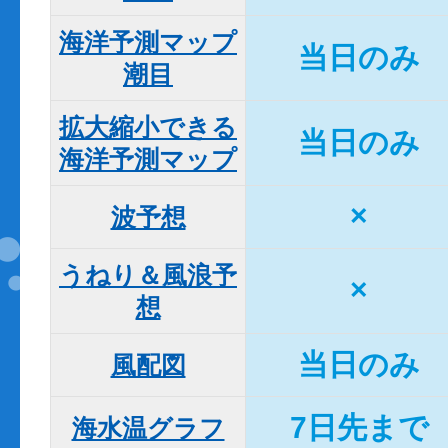
海洋予測マップ

当日のみ
潮目
拡大縮小できる

当日のみ
海洋予測マップ
×
波予想
うねり＆風浪予
×
想
当日のみ
風配図
7日先まで
海水温グラフ