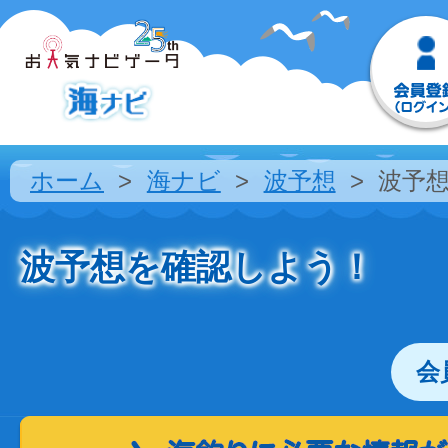
ホーム
海ナビ
波予想
波予
波予想を確認しよう！
会