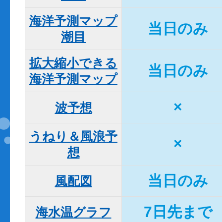
海洋予測マップ

当日のみ
潮目
拡大縮小できる

当日のみ
海洋予測マップ
×
波予想
うねり＆風浪予
×
想
当日のみ
風配図
7日先まで
海水温グラフ