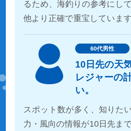
るため、海釣りの参考にし
他より正確で重宝していま
60代男性
10日先の天
レジャーの
い。
スポット数が多く、知りた
力・風向の情報が10日先ま