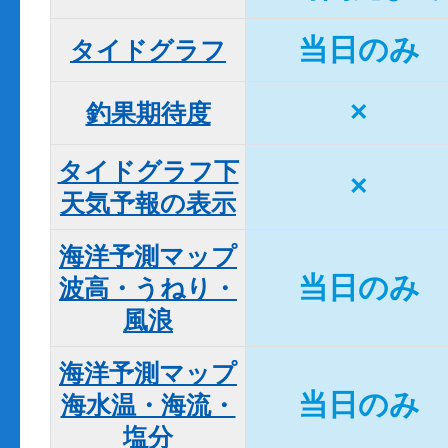
当日のみ
タイドグラフ
×
釣果期待度
タイドグラフ下

×
天気予報の表示
海洋予測マップ

当日のみ
波高・うねり・
風浪
海洋予測マップ

当日のみ
海水温・海流・
塩分