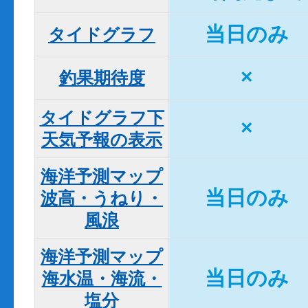
当日のみ
タイドグラフ
×
釣果期待度
タイドグラフ下

×
天気予報の表示
海洋予測マップ

当日のみ
波高・うねり・
風浪
海洋予測マップ

当日のみ
海水温・海流・
塩分