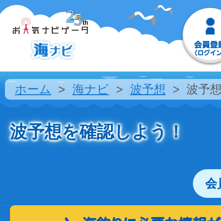
ホーム
海ナビ
波予想
波予
波予想を確認しよう！
会