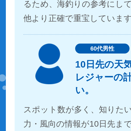
るため、海釣りの参考にし
他より正確で重宝していま
60代男性
10日先の天
レジャーの
い。
スポット数が多く、知りた
力・風向の情報が10日先ま