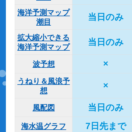
海洋予測マップ

当日のみ
潮目
拡大縮小できる

当日のみ
海洋予測マップ
×
波予想
うねり＆風浪予
×
想
当日のみ
風配図
7日先まで
海水温グラフ