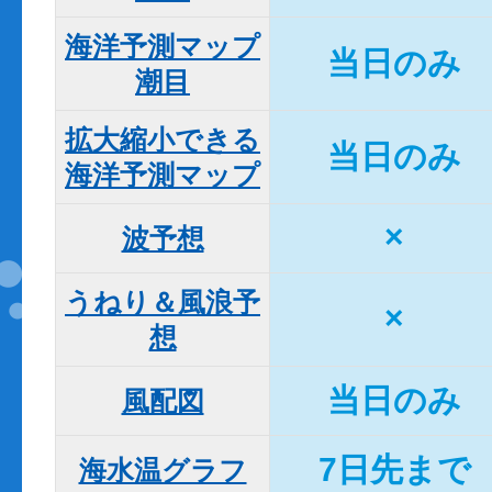
海洋予測マップ

当日のみ
潮目
拡大縮小できる

当日のみ
海洋予測マップ
×
波予想
うねり＆風浪予
×
想
当日のみ
風配図
7日先まで
海水温グラフ