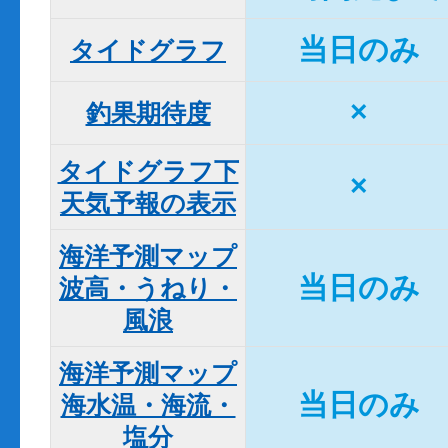
当日のみ
タイドグラフ
×
釣果期待度
タイドグラフ下

×
天気予報の表示
海洋予測マップ

当日のみ
波高・うねり・
風浪
海洋予測マップ

当日のみ
海水温・海流・
塩分