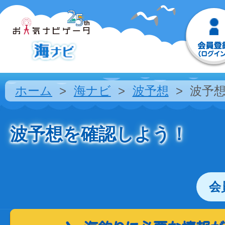
ホーム
海ナビ
波予想
波予
波予想を確認しよう！
会