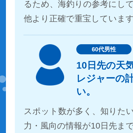
るため、海釣りの参考にし
他より正確で重宝していま
60代男性
10日先の天
レジャーの
い。
スポット数が多く、知りた
力・風向の情報が10日先ま