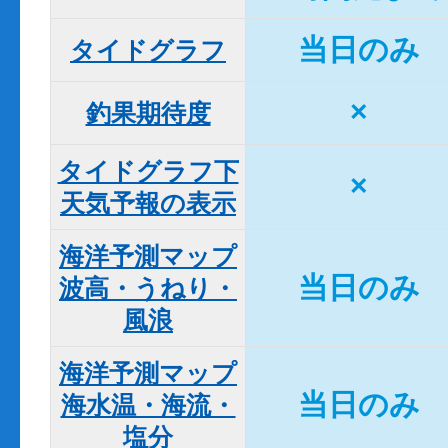
当日のみ
タイドグラフ
×
釣果期待度
タイドグラフ下

×
天気予報の表示
海洋予測マップ

当日のみ
波高・うねり・
風浪
海洋予測マップ

当日のみ
海水温・海流・
塩分