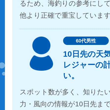
るため、海釣りの参考にし
他より正確で重宝していま
60代男性
10日先の天
レジャーの
い。
スポット数が多く、知りた
力・風向の情報が10日先ま