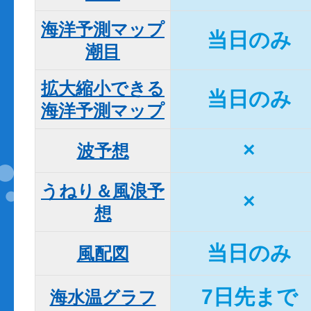
海洋予測マップ

当日のみ
潮目
拡大縮小できる

当日のみ
海洋予測マップ
×
波予想
うねり＆風浪予
×
想
当日のみ
風配図
7日先まで
海水温グラフ