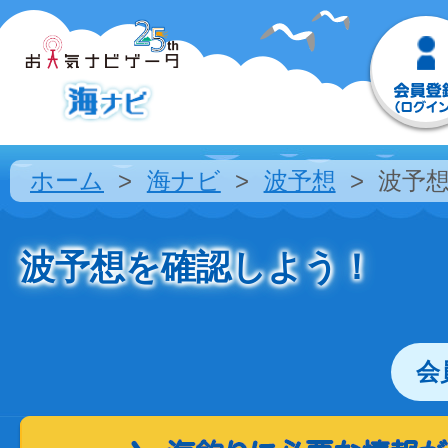
ホーム
海ナビ
波予想
波予
波予想を確認しよう！
会