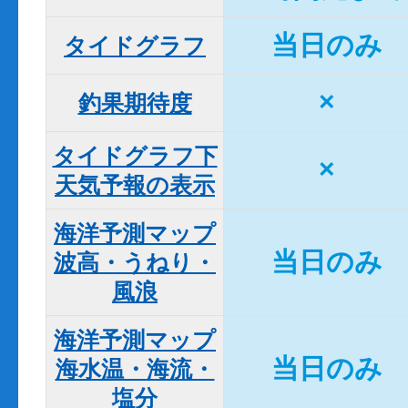
当日のみ
タイドグラフ
×
釣果期待度
タイドグラフ下

×
天気予報の表示
海洋予測マップ

当日のみ
波高・うねり・
風浪
海洋予測マップ

当日のみ
海水温・海流・
塩分