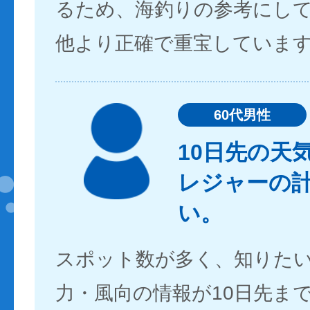
るため、海釣りの参考にし
他より正確で重宝していま
60代男性
10日先の天
レジャーの
い。
スポット数が多く、知りた
力・風向の情報が10日先ま