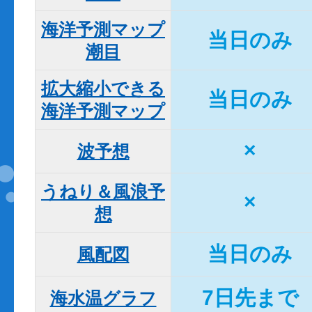
海洋予測マップ

当日のみ
潮目
拡大縮小できる

当日のみ
海洋予測マップ
×
波予想
うねり＆風浪予
×
想
当日のみ
風配図
7日先まで
海水温グラフ