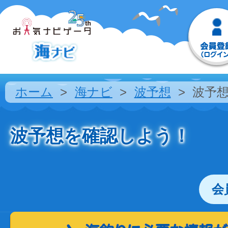
ホーム
海ナビ
波予想
波予
波予想を確認しよう！
会