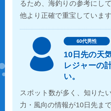
るため、海釣りの参考にし
他より正確で重宝していま
60代男性
10日先の天
レジャーの
い。
スポット数が多く、知りた
力・風向の情報が10日先ま