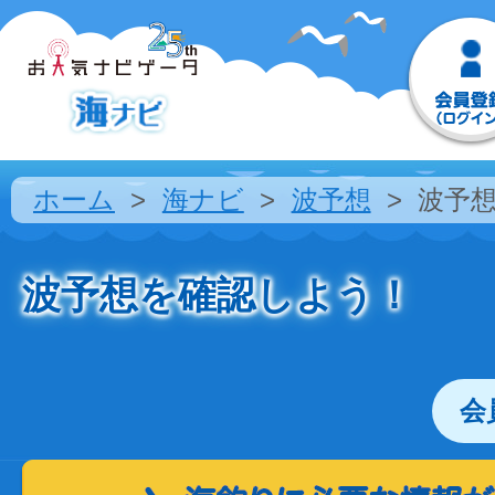
ホーム
海ナビ
波予想
波予
波予想を確認しよう！
会