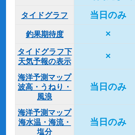
当日のみ
タイドグラフ
×
釣果期待度
タイドグラフ下

×
天気予報の表示
海洋予測マップ

当日のみ
波高・うねり・
風浪
海洋予測マップ

当日のみ
海水温・海流・
塩分