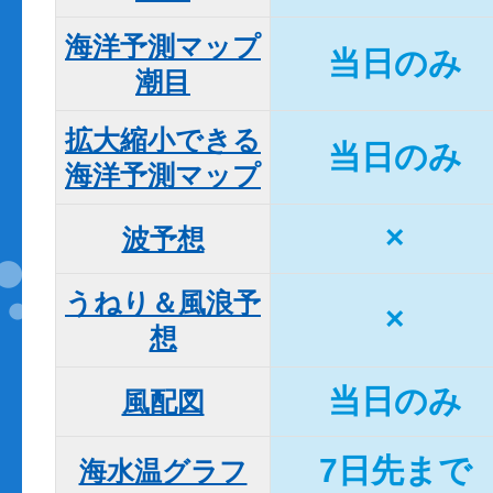
海洋予測マップ

当日のみ
潮目
拡大縮小できる

当日のみ
海洋予測マップ
×
波予想
うねり＆風浪予
×
想
当日のみ
風配図
7日先まで
海水温グラフ