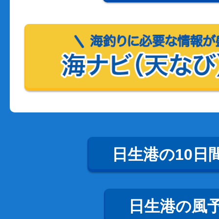
日生港の10日
日生港の風