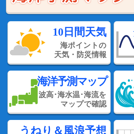
10日間天気
海ポイントの
天気・防災情報
海洋予測マップ
波高･海水温･海流を
マップで確認
うねり＆風浪予想