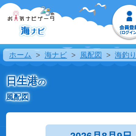
ホーム
海ナビ
風配図
海釣
日生港
の
風配図