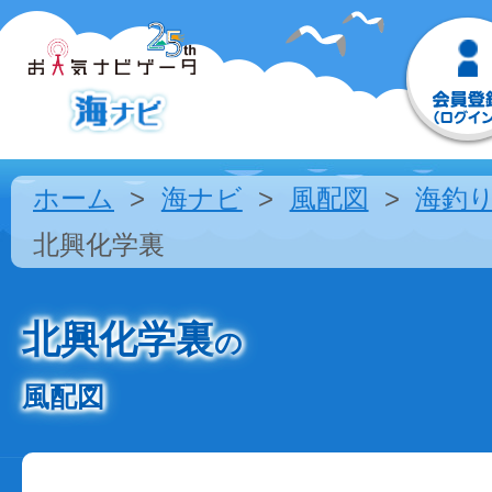
ホーム
海ナビ
風配図
海釣
北興化学裏
北興化学裏
の
風配図