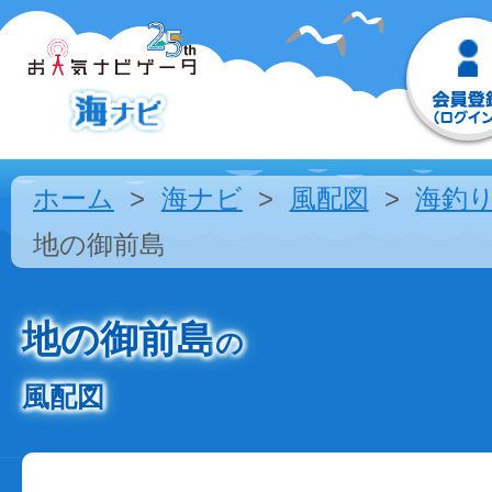
ホーム
海ナビ
風配図
海釣
地の御前島
地の御前島
の
風配図