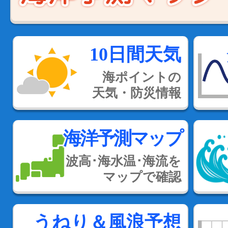
10日間天気
海ポイントの
天気・防災情報
海洋予測マップ
波高･海水温･海流を
マップで確認
うねり＆風浪予想