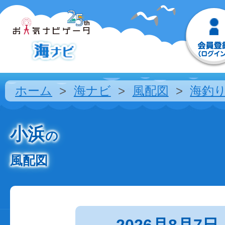
ホーム
海ナビ
風配図
海釣
小浜
の
風配図