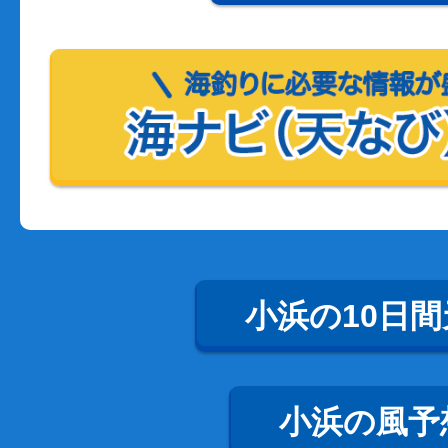
小浜の10日間
小浜の風予