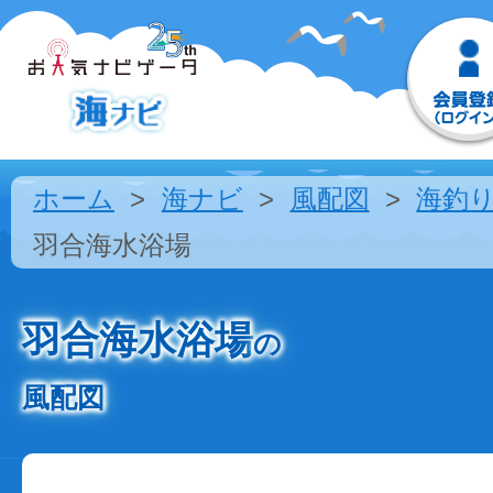
ホーム
海ナビ
風配図
海釣
羽合海水浴場
羽合海水浴場
の
風配図