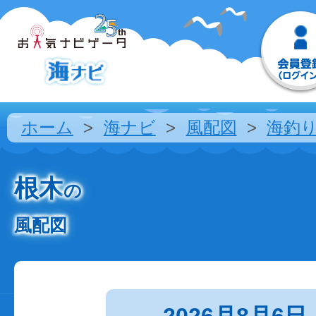
ホーム
海ナビ
風配図
海釣
根木
の
風配図