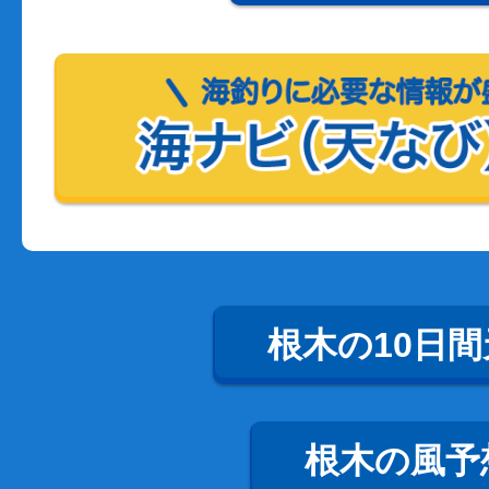
根木の10日間
根木の風予