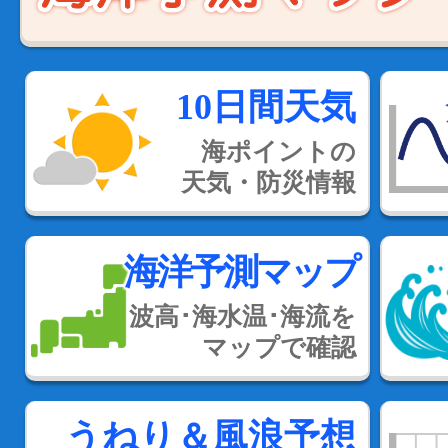
10日間天気
海ポイントの
天気・防災情報
海洋予測マップ
波高･海水温･海流を
マップで確認
うねり＆風浪予想