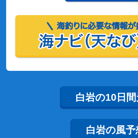
白岩の10日間
白岩の風予