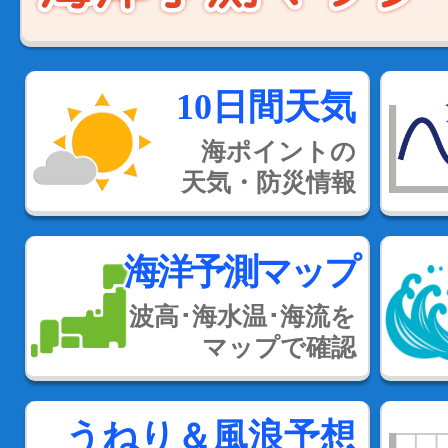
10日間天気
海ポイントの
天気・防災情報
海洋予測マップ
波高･海水温･海流を
マップで確認
うねり＆風浪予想