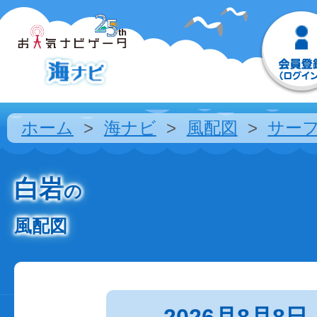
ホーム
海ナビ
風配図
サー
白岩
の
風配図