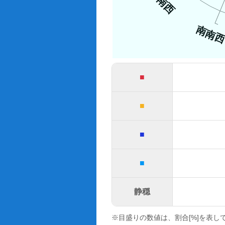
南西
南南
■
■
■
■
静穏
※目盛りの数値は、割合[%]を表し