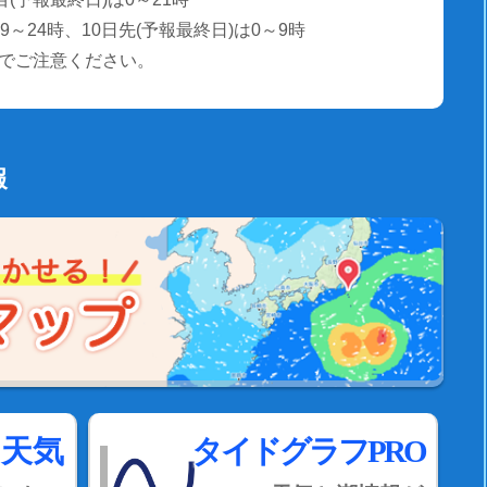
～24時、10日先(予報最終日)は0～9時
でご注意ください。
報
間天気
タイドグラフPRO