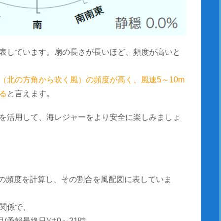
表しています。扇の長さが長いほど、頻度が高いと
（北の方角から吹く風）の頻度が高く、風速5～10m
る
と言えます。
を活用して、海レジャーをより安全に楽しみましょ
風速の頻度を計算し、その割合を風配図に表していま
関係で、
(予報最終日)は0～21時