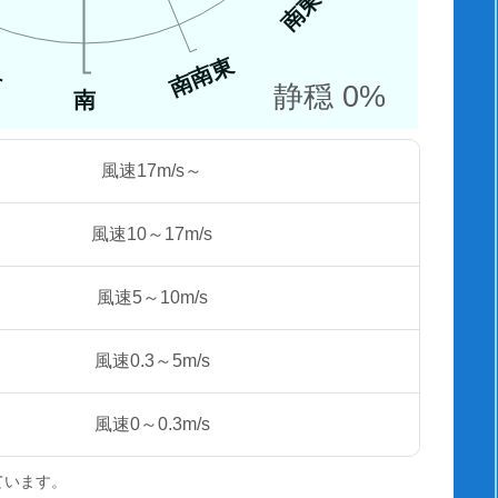
南東
南南東
西
静穏 0%
南
風速17m/s～
風速10～17m/s
風速5～10m/s
風速0.3～5m/s
風速0～0.3m/s
ています。