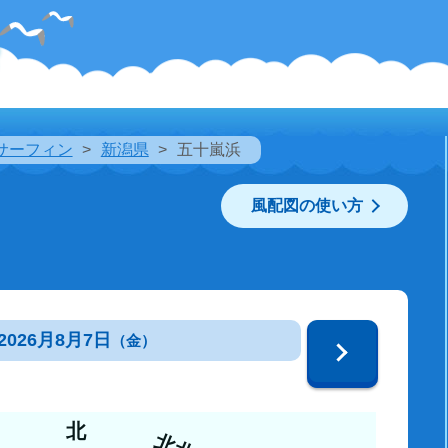
サーフィン
新潟県
五十嵐浜
風配図の使い方
2026月8月7日
（金）
北