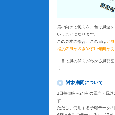
扇の向きで風向を、色で風速を
いうことになります。
この見本の場合、この日は
北風
程度の風が吹きやすい傾向があ
一目で風の傾向がわかる風配図
う！
対象期間について
1日毎(0時～24時)の風向・
す。
ただし、使用する予報データの
4時頃更新のデータでは、10日目