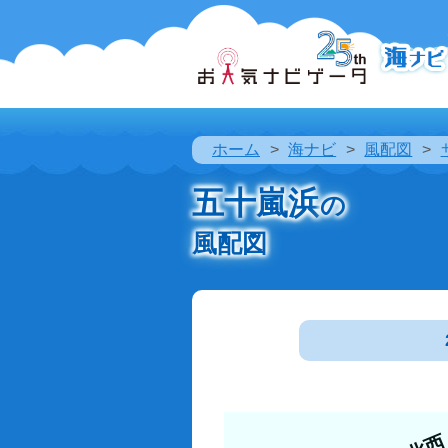
ホーム
海ナビ
風配図
五十嵐浜
の
風配図