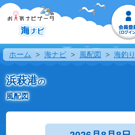
ホーム
海ナビ
風配図
海釣
浜萩港
の
風配図