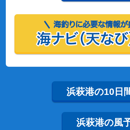
浜萩港の10日
浜萩港の風