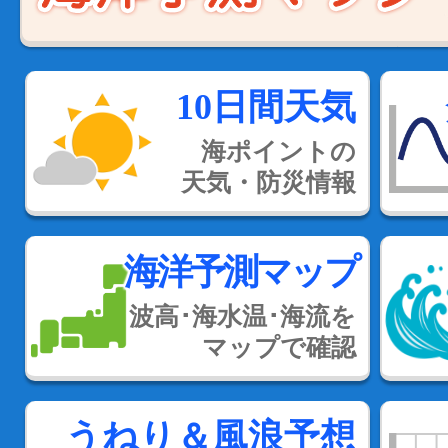
10日間天気
海ポイントの
天気・防災情報
海洋予測マップ
波高･海水温･海流を
マップで確認
うねり＆風浪予想