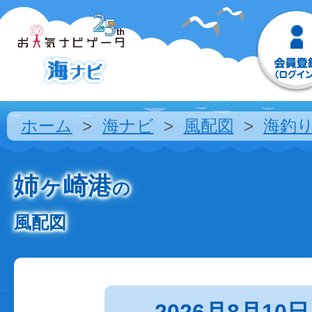
ホーム
海ナビ
風配図
海釣
姉ヶ崎港
の
風配図