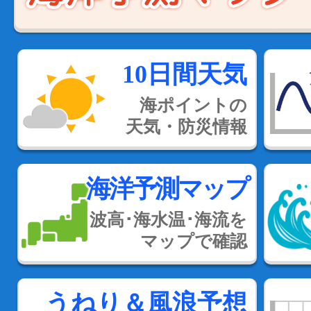
10日間天気
海ポイントの
天気・防災情報
海洋予測マップ
波高･海水温･海流を
マップで確認
うねり＆風浪予想