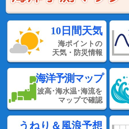
10日間天気
海ポイントの
天気・防災情報
海洋予測マップ
波高･海水温･海流を
マップで確認
うねり＆風浪予想