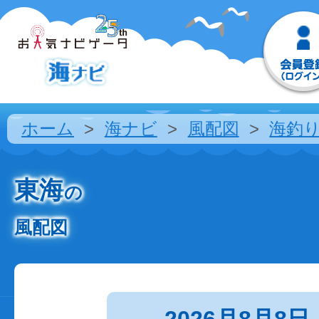
ホーム
海ナビ
風配図
海釣
東海
の
風配図