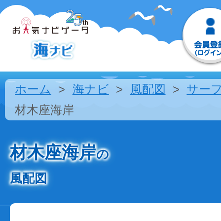
ホーム
海ナビ
風配図
サー
材木座海岸
材木座海岸
の
風配図