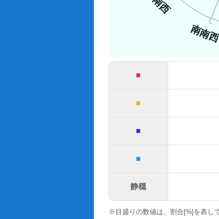
南西
南南
■
■
■
■
静穏
※目盛りの数値は、割合[%]を表し