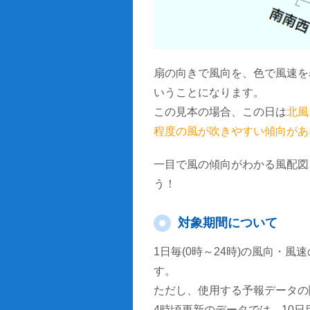
扇の向きで風向を、色で風速を
いうことになります。
この見本の場合、この日は
北風
程度の風が吹きやすい傾向があ
一目で風の傾向がわかる風配図
う！
対象期間について
1日毎(0時～24時)の風向・
す。
ただし、使用する予報データの
4時頃更新のデータでは、10日目