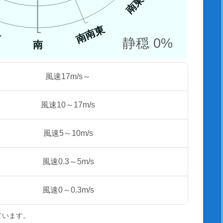
南東
南南東
西
静穏 0%
南
風速17m/s～
風速10～17m/s
風速5～10m/s
風速0.3～5m/s
風速0～0.3m/s
ています。