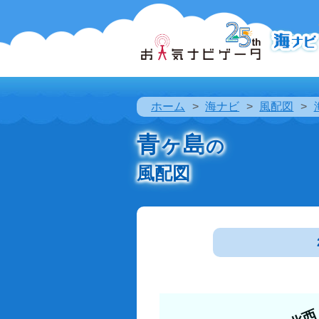
ホーム
海ナビ
風配図
青ヶ島
の
風配図