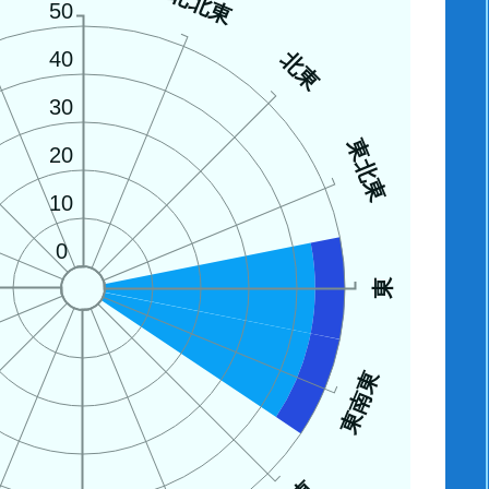
西
北北東
50
北東
40
30
東北東
20
10
0
東
東南東