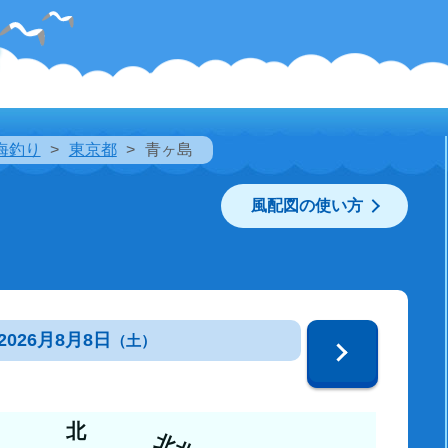
海釣り
東京都
青ヶ島
風配図の使い方
2026月8月8日
（土）
北