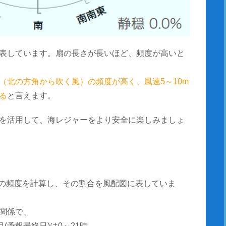
表しています。扇の長さが長いほど、頻度が高いと
（北の方角から吹く風）の頻度が高く、風速5～10m
る
と言えます。
を活用して、海レジャーをより安全に楽しみましょ
風速の頻度を計算し、その割合を風配図に表していま
関係で、
(予報最終日)は0～21時