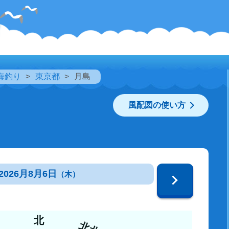
海釣り
東京都
月島
風配図の使い方
2026月8月6日
（木）
北