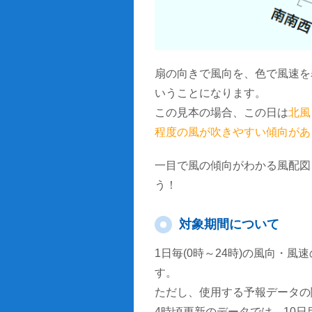
扇の向きで風向を、色で風速を
いうことになります。
この見本の場合、この日は
北風
程度の風が吹きやすい傾向があ
一目で風の傾向がわかる風配図
う！
対象期間について
1日毎(0時～24時)の風向・
す。
ただし、使用する予報データの
4時頃更新のデータでは、10日目