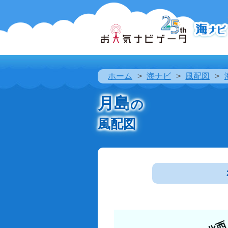
ホーム
海ナビ
風配図
月島
の
風配図