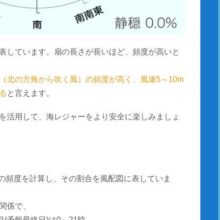
表しています。扇の長さが長いほど、頻度が高いと
（北の方角から吹く風）の頻度が高く、風速5～10m
る
と言えます。
を活用して、海レジャーをより安全に楽しみましょ
風速の頻度を計算し、その割合を風配図に表していま
関係で、
(予報最終日)は0～21時