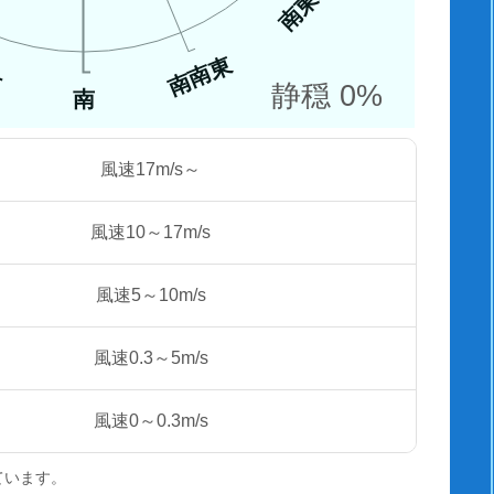
南東
南南東
西
静穏 0%
南
風速17m/s～
風速10～17m/s
風速5～10m/s
風速0.3～5m/s
風速0～0.3m/s
ています。