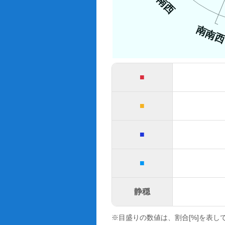
南西
南南
■
■
■
■
静穏
※目盛りの数値は、割合[%]を表し