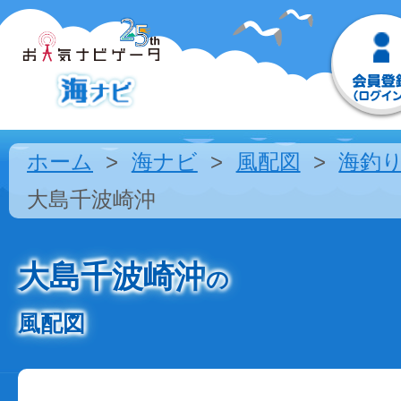
ホーム
海ナビ
風配図
海釣
大島千波崎沖
大島千波崎沖
の
風配図