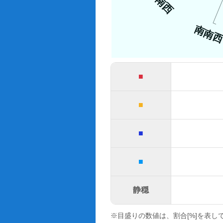
南西
南南
■
■
■
■
静穏
※目盛りの数値は、割合[%]を表し