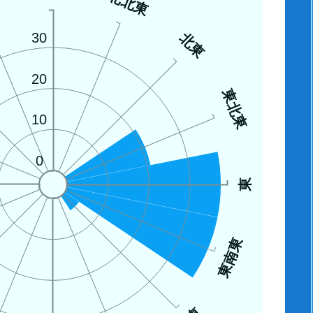
西
北北東
北東
30
20
東北東
10
0
東
東南東