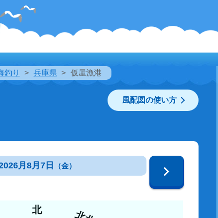
海釣り
兵庫県
仮屋漁港
風配図の使い方
2026月8月7日
（金）
北