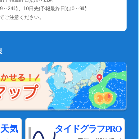
～24時、10日先(予報最終日)は0～9時
でご注意ください。
報
間天気
タイドグラフPRO