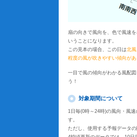
扇の向きで風向を、色で風速を
いうことになります。
この見本の場合、この日は
北風
程度の風が吹きやすい傾向があ
一目で風の傾向がわかる風配図
う！
対象期間について
1日毎(0時～24時)の風向・
す。
ただし、使用する予報データの
4時頃更新のデータでは、10日目