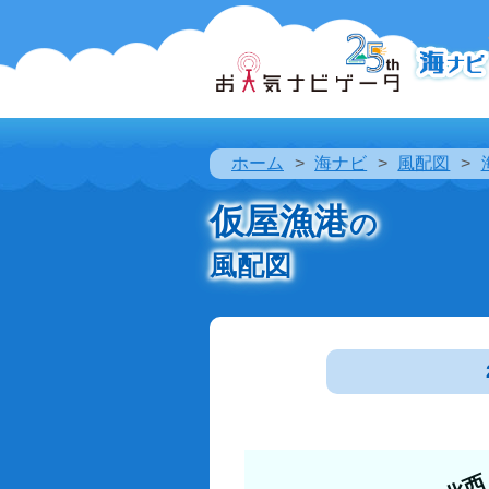
ホーム
海ナビ
風配図
仮屋漁港
の
風配図