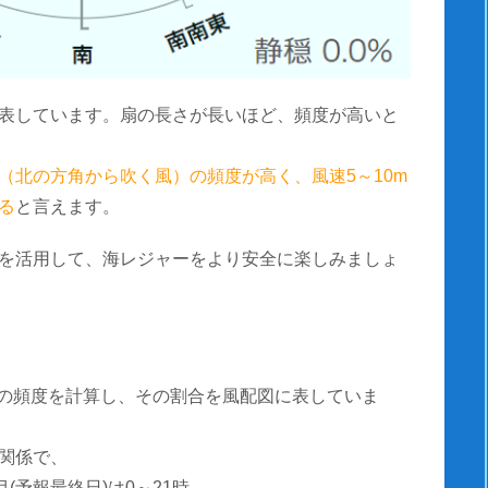
表しています。扇の長さが長いほど、頻度が高いと
（北の方角から吹く風）の頻度が高く、風速5～10m
る
と言えます。
を活用して、海レジャーをより安全に楽しみましょ
風速の頻度を計算し、その割合を風配図に表していま
関係で、
(予報最終日)は0～21時