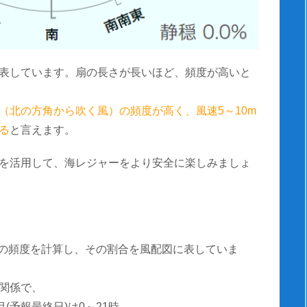
表しています。扇の長さが長いほど、頻度が高いと
（北の方角から吹く風）の頻度が高く、風速5～10m
る
と言えます。
を活用して、海レジャーをより安全に楽しみましょ
風速の頻度を計算し、その割合を風配図に表していま
関係で、
(予報最終日)は0～21時