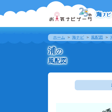
ホーム
海ナビ
風配図
浦
の
風配図