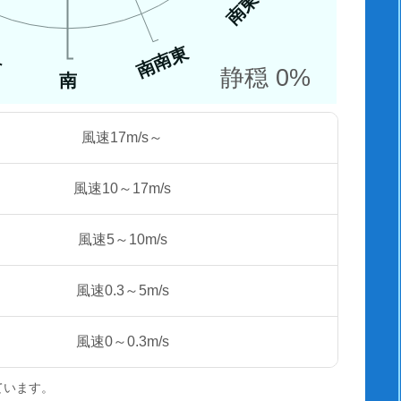
南東
南南東
西
静穏 0%
南
風速17m/s～
風速10～17m/s
風速5～10m/s
風速0.3～5m/s
風速0～0.3m/s
ています。