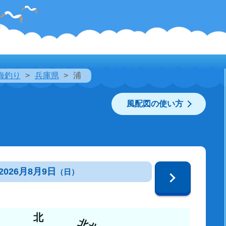
海釣り
兵庫県
浦
風配図の使い方
2026月8月9日
（日）
北