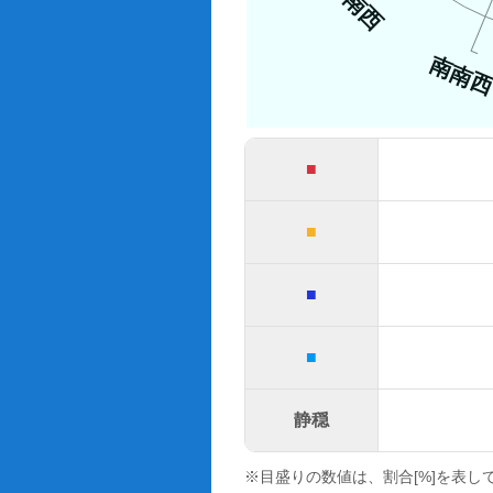
南西
南南
■
■
■
■
静穏
※目盛りの数値は、割合[%]を表し