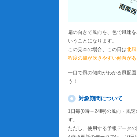
扇の向きで風向を、色で風速を
いうことになります。
この見本の場合、この日は
北風
程度の風が吹きやすい傾向があ
一目で風の傾向がわかる風配図
う！
対象期間について
1日毎(0時～24時)の風向・
す。
ただし、使用する予報データの
4時頃更新のデータでは、10日目