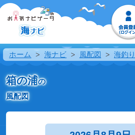
ホーム
海ナビ
風配図
海釣
箱の浦
の
風配図