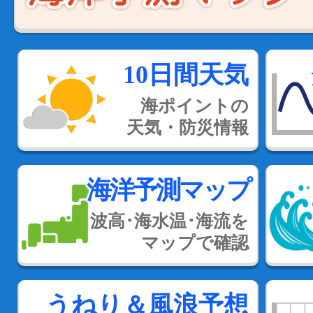
10日間天気
海ポイントの
天気・防災情報
海洋予測マップ
波高･海水温･海流を
マップで確認
うねり＆風浪予想