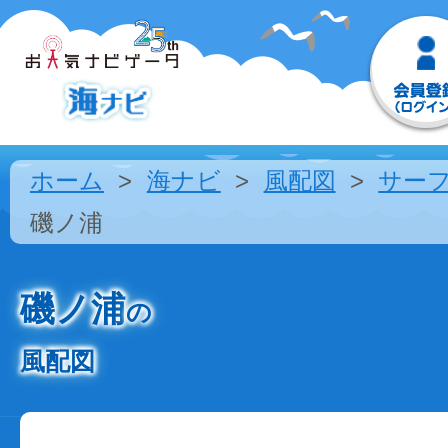
ホーム
海ナビ
風配図
サー
磯ノ浦
磯ノ浦
の
風配図