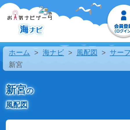
ホーム
海ナビ
風配図
サー
新宮
新宮
の
風配図