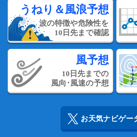
うねり＆風浪予想
波の特徴や危険性を
10日先まで確認
風予想
10日先までの
風向･風速の予想
お天気ナビゲータ