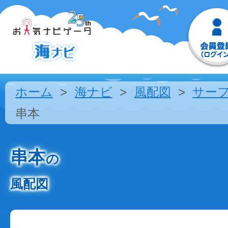
ホーム
海ナビ
風配図
サー
串本
串本
の
風配図