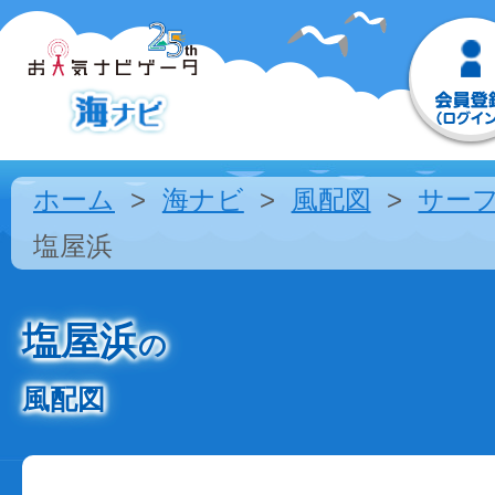
ホーム
海ナビ
風配図
サー
塩屋浜
塩屋浜
の
風配図