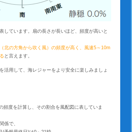
表しています。扇の長さが長いほど、頻度が高いと
（北の方角から吹く風）の頻度が高く、風速5～10m
る
と言えます。
を活用して、海レジャーをより安全に楽しみましょ
風速の頻度を計算し、その割合を風配図に表していま
関係で、
(予報最終日)は0～21時