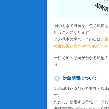
扇の向きで風向を、色で風速を
いうことになります。
この見本の場合、この日は
北風
程度の風が吹きやすい傾向があ
一目で風の傾向がわかる風配図
う！
対象期間について
1日毎(0時～24時)の風向・
す。
ただし、使用する予報データの
4時頃更新のデータでは、10日目