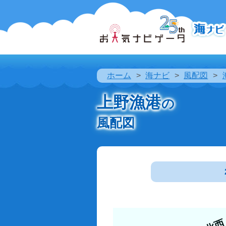
ホーム
海ナビ
風配図
上野漁港
の
風配図