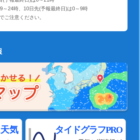
～24時、10日先(予報最終日)は0～9時
でご注意ください。
報
間天気
タイドグラフPRO