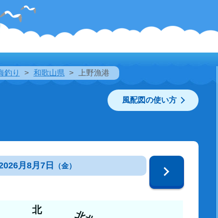
海釣り
和歌山県
上野漁港
風配図の使い方
2026月8月7日
（金）
北