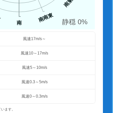
南東
南南東
西
静穏 0%
南
風速17m/s～
風速10～17m/s
風速5～10m/s
風速0.3～5m/s
風速0～0.3m/s
ています。