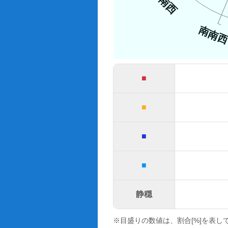
南西
南南
■
■
■
■
静穏
※目盛りの数値は、割合[%]を表し