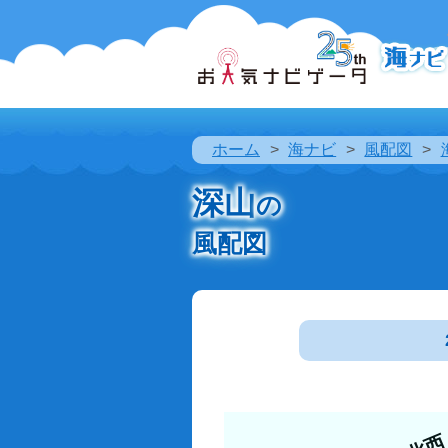
ホーム
海ナビ
風配図
深山
の
風配図