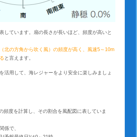
表しています。扇の長さが長いほど、頻度が高いと
（北の方角から吹く風）の頻度が高く、風速5～10m
る
と言えます。
を活用して、海レジャーをより安全に楽しみましょ
風速の頻度を計算し、その割合を風配図に表していま
関係で、
(予報最終日)は0～21時