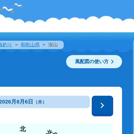
海釣り
和歌山県
深山
風配図の使い方
2026月8月6日
（木）
北