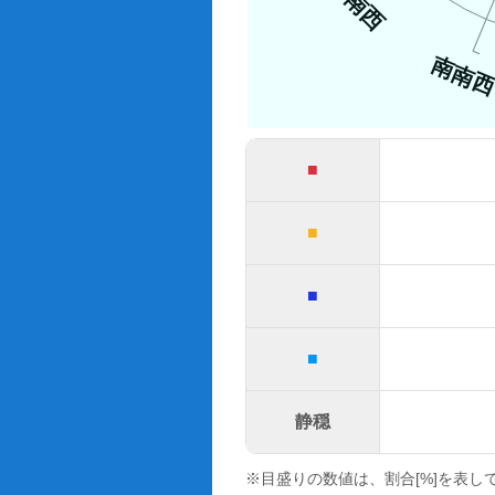
南西
南南
■
■
■
■
静穏
※目盛りの数値は、割合[%]を表し