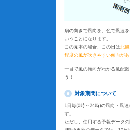
扇の向きで風向を、色で風速を
いうことになります。
この見本の場合、この日は
北風
程度の風が吹きやすい傾向があ
一目で風の傾向がわかる風配図
う！
対象期間について
1日毎(0時～24時)の風向・
す。
ただし、使用する予報データの
4時頃更新のデータでは、10日目