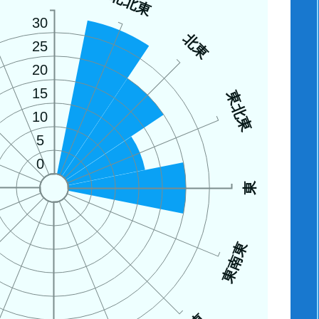
西
北北東
30
北東
25
20
15
東北東
10
5
0
東
東南東