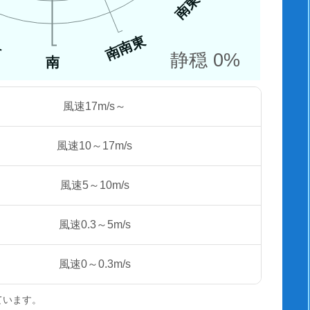
南東
南南東
西
静穏 0%
南
風速17m/s～
風速10～17m/s
風速5～10m/s
風速0.3～5m/s
風速0～0.3m/s
ています。