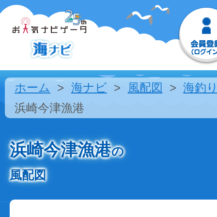
ホーム
海ナビ
風配図
海釣
浜崎今津漁港
浜崎今津漁港
の
風配図