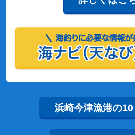
浜崎今津漁港の1