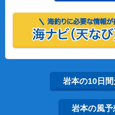
岩本の10日間
岩本の風予