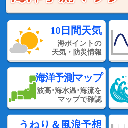
10日間天気
海ポイントの
天気・防災情報
海洋予測マップ
波高･海水温･海流を
マップで確認
うねり＆風浪予想