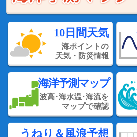
10日間天気
海ポイントの
天気・防災情報
海洋予測マップ
波高･海水温･海流を
マップで確認
うねり＆風浪予想