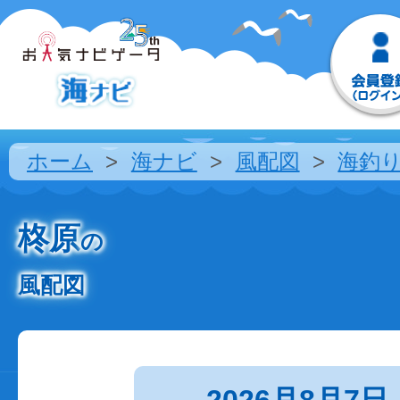
ホーム
海ナビ
風配図
海釣
柊原
の
風配図