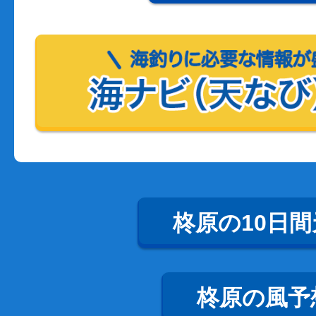
柊原の10日間
柊原の風予