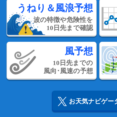
うねり＆風浪予想
波の特徴や危険性を
10日先まで確認
風予想
10日先までの
風向･風速の予想
お天気ナビゲータ