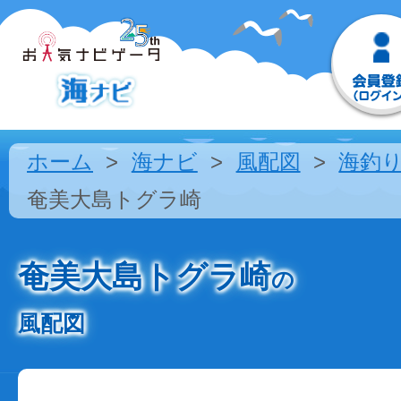
ホーム
海ナビ
風配図
海釣
奄美大島トグラ崎
奄美大島トグラ崎
の
風配図