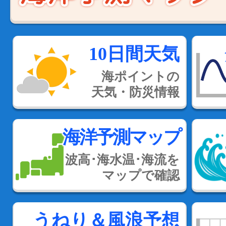
10日間天気
海ポイントの
天気・防災情報
海洋予測マップ
波高･海水温･海流を
マップで確認
うねり＆風浪予想