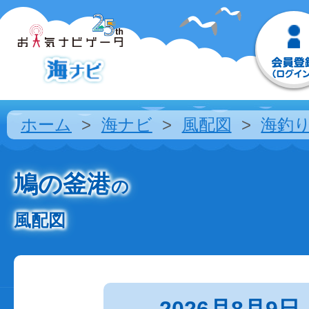
ホーム
海ナビ
風配図
海釣
鳩の釜港
の
風配図