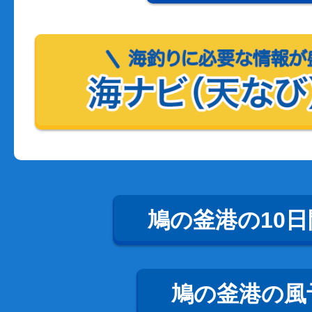
鳩の釜港の10
鳩の釜港の風