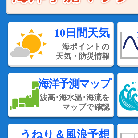
10日間天気
海ポイントの
天気・防災情報
海洋予測マップ
波高･海水温･海流を
マップで確認
うねり＆風浪予想