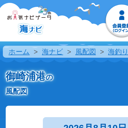
ホーム
海ナビ
風配図
海釣
御崎浦港
の
風配図