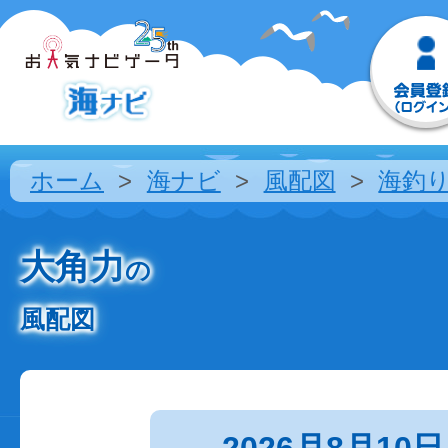
ホーム
海ナビ
風配図
海釣
大角力
の
風配図