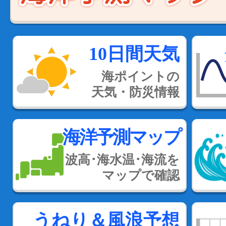
10日間天気
海ポイントの
天気・防災情報
海洋予測マップ
波高･海水温･海流を
マップで確認
うねり＆風浪予想