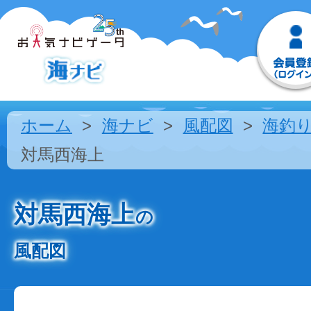
ホーム
海ナビ
風配図
海釣
対馬西海上
対馬西海上
の
風配図