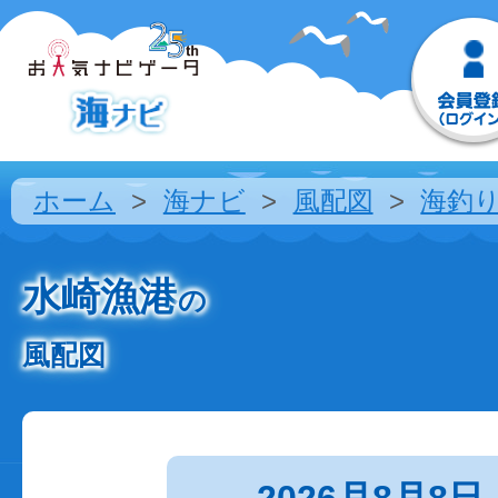
ホーム
海ナビ
風配図
海釣
水崎漁港
の
風配図