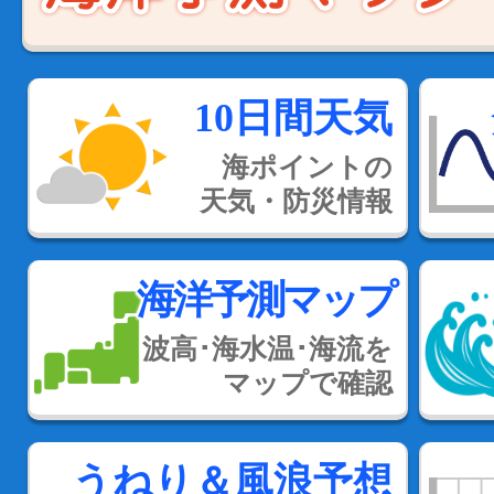
10日間天気
海ポイントの
天気・防災情報
海洋予測マップ
波高･海水温･海流を
マップで確認
うねり＆風浪予想