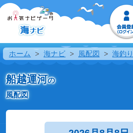
ホーム
海ナビ
風配図
海釣
船越運河
の
風配図