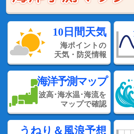
10日間天気
海ポイントの
天気・防災情報
海洋予測マップ
波高･海水温･海流を
マップで確認
うねり＆風浪予想