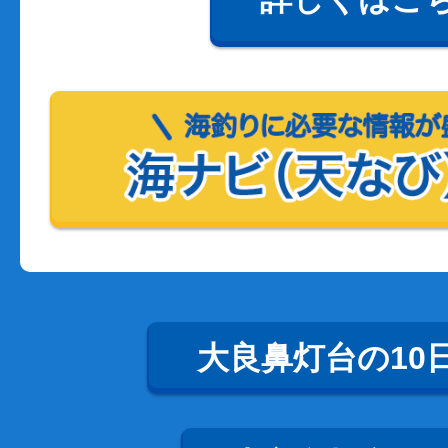
大良鼻灯台の10