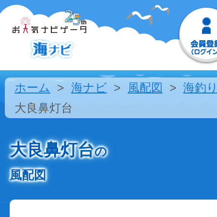
ホーム
海ナビ
風配図
海釣
大良鼻灯台
大良鼻灯台
の
風配図