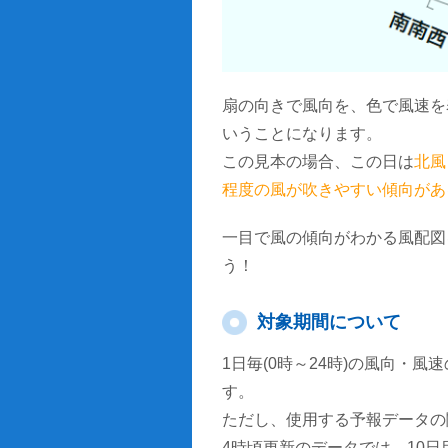
扇の向きで風向を、色で風速を
いうことになります。
この見本の場合、この日は
北風
程度の風が吹きやすい傾向があ
一目で風の傾向がわかる風配図
う！
対象期間について
1日毎(0時～24時)の風向・
す。
ただし、使用する予報データの
4時頃更新のデータでは、10日目