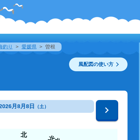
海釣り
愛媛県
曽根
風配図の使い方
2026月8月8日
（土）
北