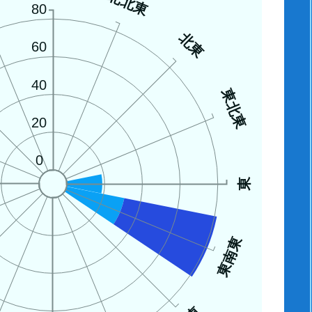
西
北北東
80
北東
60
40
東北東
20
0
東
東南東