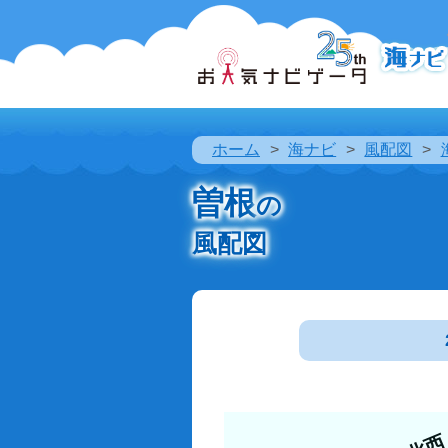
ホーム
海ナビ
風配図
曽根
の
風配図