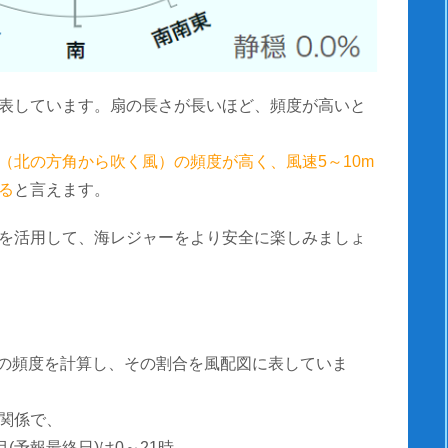
表しています。扇の長さが長いほど、頻度が高いと
（北の方角から吹く風）の頻度が高く、風速5～10m
る
と言えます。
を活用して、海レジャーをより安全に楽しみましょ
風速の頻度を計算し、その割合を風配図に表していま
関係で、
(予報最終日)は0～21時