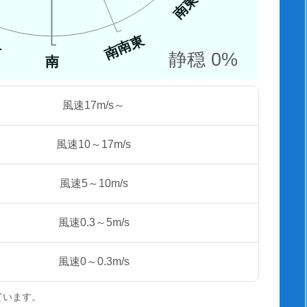
南東
南南東
西
静穏 0%
南
風速17m/s～
風速10～17m/s
風速5～10m/s
風速0.3～5m/s
風速0～0.3m/s
ています。