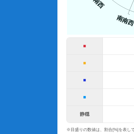
南西
南南
■
■
■
■
静穏
※目盛りの数値は、割合[%]を表し