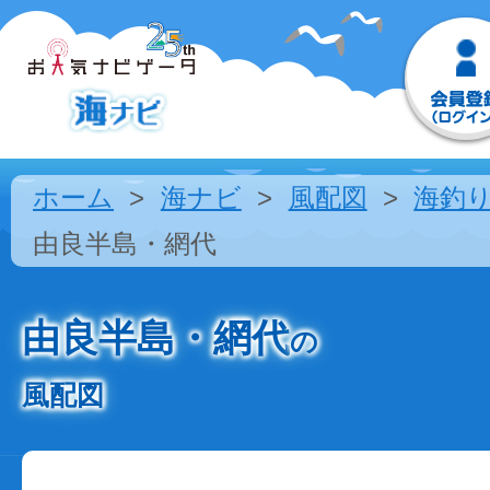
ホーム
海ナビ
風配図
海釣
由良半島・網代
由良半島・網代
の
風配図