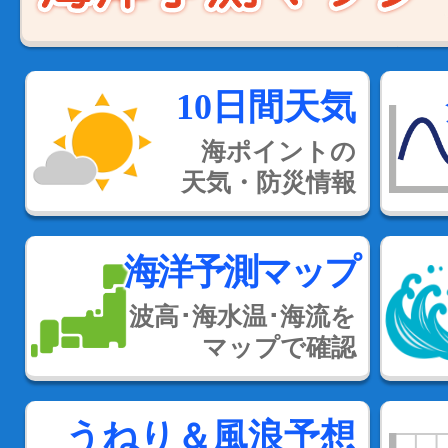
10日間天気
海ポイントの
天気・防災情報
海洋予測マップ
波高･海水温･海流を
マップで確認
うねり＆風浪予想