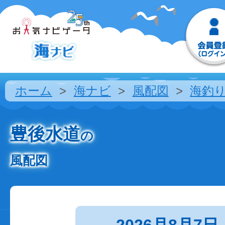
ホーム
海ナビ
風配図
海釣
豊後水道
の
風配図