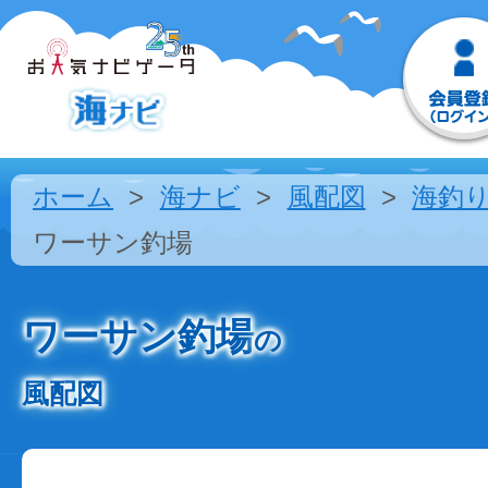
ホーム
海ナビ
風配図
海釣
ワーサン釣場
ワーサン釣場
の
風配図