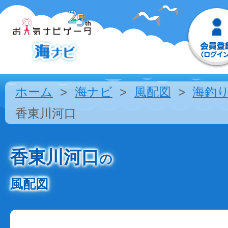
ホーム
海ナビ
風配図
海釣
香東川河口
香東川河口
の
風配図